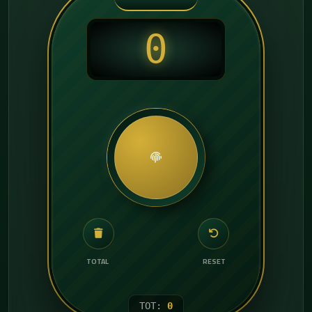
0
TOTAL
RESET
TOT:
0