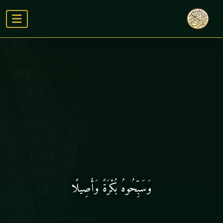
وَسَبِّحُوهُ بُكْرَةً وَأَصِيلًا